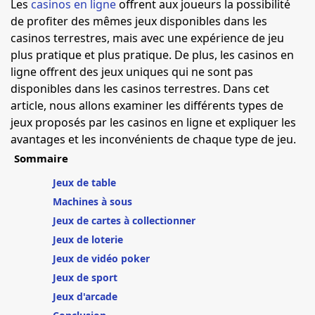
Les
casinos en ligne
offrent aux joueurs la possibilité
de profiter des mêmes jeux disponibles dans les
casinos terrestres, mais avec une expérience de jeu
plus pratique et plus pratique. De plus, les casinos en
ligne offrent des jeux uniques qui ne sont pas
disponibles dans les casinos terrestres. Dans cet
article, nous allons examiner les différents types de
jeux proposés par les casinos en ligne et expliquer les
avantages et les inconvénients de chaque type de jeu.
Sommaire
Jeux de table
Machines à sous
Jeux de cartes à collectionner
Jeux de loterie
Jeux de vidéo poker
Jeux de sport
Jeux d'arcade