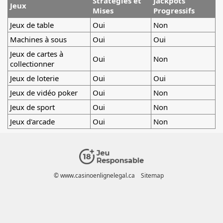
Stratégies et
Jackpots
Jeux
Mises
Progressifs
Jeux de table
Oui
Non
Machines à sous
Oui
Oui
Jeux de cartes à
Oui
Non
collectionner
Jeux de loterie
Oui
Oui
Jeux de vidéo poker
Oui
Non
Jeux de sport
Oui
Non
Jeux d'arcade
Oui
Non
© www.casinoenlignelegal.ca
Sitemap