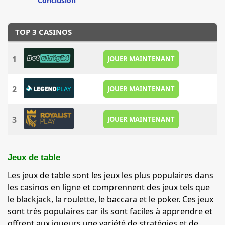
Conclusion
TOP 3 CASINOS
1
JOUER MAINTENANT
2
JOUER MAINTENANT
3
JOUER MAINTENANT
Jeux de table
Les jeux de table sont les jeux les plus populaires dans
les casinos en ligne et comprennent des jeux tels que
le blackjack, la roulette, le baccara et le poker. Ces jeux
sont très populaires car ils sont faciles à apprendre et
offrent aux joueurs une variété de stratégies et de