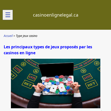
☰
casinoenlignelegal.ca
Accueil
Type jeux casino
Les principaux types de jeux proposés par les
casinos en ligne